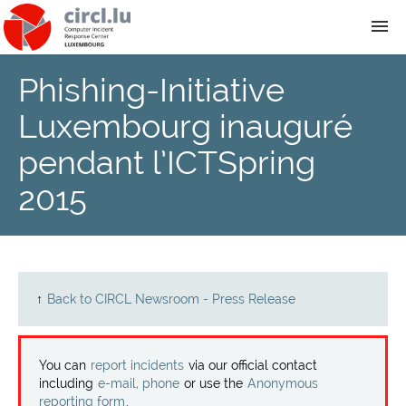
Phishing-Initiative
About
Luxembourg inauguré
Team
pendant l’ICTSpring
2015
News
Services
Training
↑
Back to CIRCL Newsroom - Press Release
Publications
You can
report incidents
via our official contact
including
e-mail, phone
or use the
Anonymous
reporting form
.