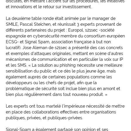
discutés, en mettant l’accent sur les procédures, les initiatives
et innovations et le retour sur investissement.
La deuxième table ronde était animée par le manager de
SMILE, Pascal Steichen, et réunissait 3 experts provenant de
différents partenaires du projet : Europol, s21sec -société
espagnole en cybersécurité membre du consortium européen
ECSG- et Signal Spam, association française à but non
lucratif). Jose Aleman de s21sec a présenté des cas concrets
et exemples d’attaques originales, mettant en scène d’autres
mécanismes de communication et en particulier la voix sur IP
et les SMS. « La solution au phishing nécessite une meilleure
sensibilisation du public et ce dès le plus jeune âge, mais
également auprès de certaines populations comme les
développeurs ou les chefs de projet, afin que la
problématique de sécurité soit inclue bien plus en amont et
bien plus régulièrement dans tout nouveau produit. »
Les experts ont tous martelé l’impérieuse nécessité de mettre
en place des collaborations effectives entre organisations
publiques, privées, et publiques-privées.
Signal-Spam a également partagé son opinion et ses